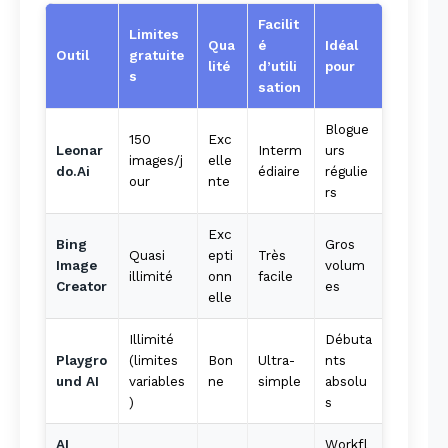
Facilit
Limites
Qua
é
Idéal
Outil
gratuite
lité
d’utili
pour
s
sation
Blogue
150
Exc
Leonar
Interm
urs
images/j
elle
do.Ai
édiaire
régulie
News Week
our
nte
rs
Magazine PRO
Exc
Bing
Gros
Quasi
epti
Très
Image
volum
illimité
onn
facile
Creator
es
elle
Illimité
Débuta
Playgro
(limites
Bon
Ultra-
nts
und AI
variables
ne
simple
absolu
)
s
AI
Workfl