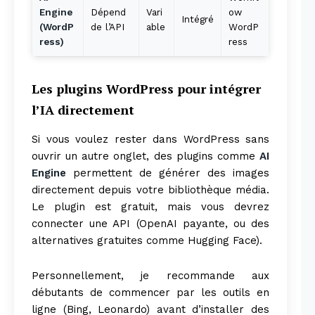
Engine
Dépend
Vari
ow
Intégré
SUBSCRIBE NOW
(WordP
de l’API
able
WordP
ress)
ress
Les plugins WordPress pour intégrer
Company
l’IA directement
About
Si vous voulez rester dans WordPress sans
Contact us
ouvrir un autre onglet, des plugins comme
AI
Subscription Plans
Engine
permettent de générer des images
directement depuis votre bibliothèque média.
My account
Le plugin est gratuit, mais vous devrez
connecter une API (OpenAI payante, ou des
alternatives gratuites comme Hugging Face).
Personnellement, je recommande aux
débutants de commencer par les outils en
ligne (Bing, Leonardo) avant d’installer des